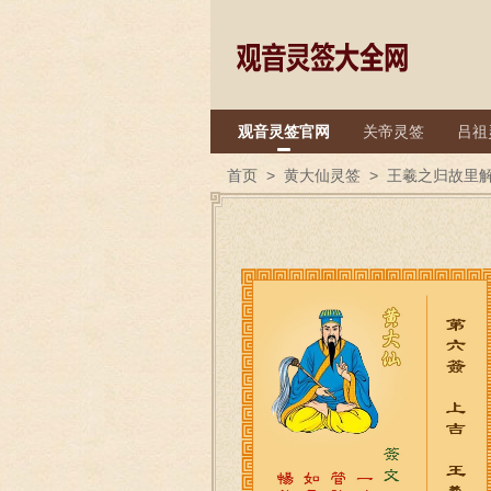
观音灵签官网
关帝灵签
吕祖
首页
>
黄大仙灵签
>
王羲之归故里