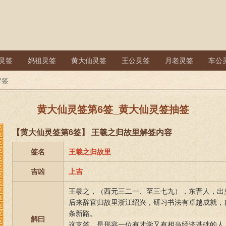
灵签
妈祖灵签
黄大仙灵签
王公灵签
月老灵签
车公
解签
黄大仙灵签第6签_黄大仙灵签抽签
【黄大仙灵签第6签】 王羲之归故里解签内容
签名
王羲之归故里
吉凶
上吉
王羲之，（西元三二一、至三七九），东晋人，出
后来辞官归故里浙江绍兴，研习书法有卓越成就，
条新路。
解曰
这支签，是形容一位有才学又有相当经济基础的人