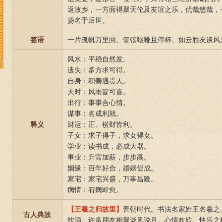
返故乡，一方面得聚天伦及友谊之乐，优哉悠哉，
扬名于后世。
签语
一片孤帆万里回、管弦呕哑且停杯、如云胜友谈风
风水：平稳自然发。
遗失：多方求可得。
自身：积善遇贵人。
天时：风雨皆可喜。
出行：事事合心情。
谋事：名成利就。
释义
财运：正、横财皆利。
子女：求子得子，求女得女。
学业：读书成，必成大器。
事业：升官加薪，步步高。
姻缘：百年好合，婚姻促成。
家宅：家宅兴盛，万事昌隆。
病情：有病即愈。
【王羲之归故里】
晋朝时代。书法名家姓王名羲之
古人典故
饮酒。许多朋友相聚谈风说月。心情欢欣。快乐之