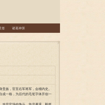
灵签
诸葛神算
身贵族，官至右军将军，会稽内史。
自成一格，为后代的毛笔字体开创一
，放弃官场的争斗，急流勇退，毅然