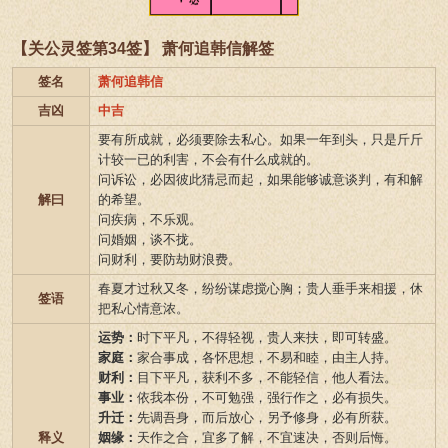
【关公灵签第34签】 萧何追韩信解签
签名
萧何追韩信
吉凶
中吉
要有所成就，必须要除去私心。如果一年到头，只是斤斤
计较一已的利害，不会有什么成就的。
问诉讼，必因彼此猜忌而起，如果能够诚意谈判，有和解
解曰
的希望。
问疾病，不乐观。
问婚姻，谈不拢。
问财利，要防劫财浪费。
春夏才过秋又冬，纷纷谋虑搅心胸；贵人垂手来相援，休
签语
把私心情意浓。
运势：
时下平凡，不得轻视，贵人来扶，即可转盛。
家庭：
家合事成，各怀思想，不易和睦，由主人持。
财利：
目下平凡，获利不多，不能轻信，他人看法。
事业：
依我本份，不可勉强，强行作之，必有损失。
升迁：
先调吾身，而后放心，另予修身，必有所获。
释义
姻缘：
天作之合，宜多了解，不宜速决，否则后悔。