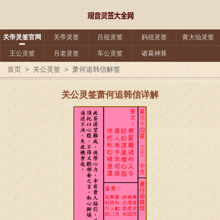
关帝灵签官网
关帝灵签
吕祖灵签
妈祖灵签
黄大仙灵签
王公灵签
月老灵签
车公灵签
诸葛神算
首页
>
关公灵签
>
萧何追韩信解签
关公灵签萧何追韩信详解