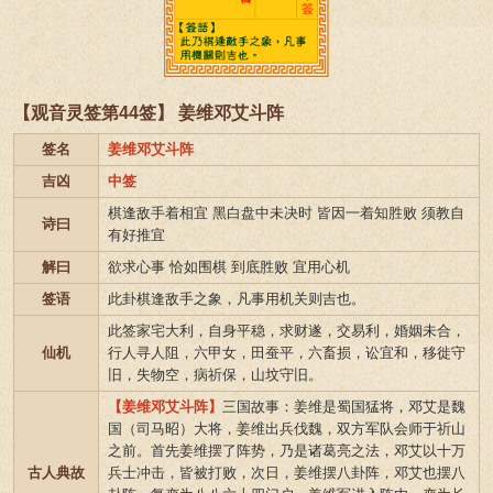
【观音灵签第44签】 姜维邓艾斗阵
签名
姜维邓艾斗阵
吉凶
中签
棋逢敌手着相宜 黑白盘中未决时 皆因一着知胜败 须教自
诗曰
有好推宜
解曰
欲求心事 恰如围棋 到底胜败 宜用心机
签语
此卦棋逢敌手之象，凡事用机关则吉也。
此签家宅大利，自身平稳，求财遂，交易利，婚姻未合，
仙机
行人寻人阻，六甲女，田蚕平，六畜损，讼宜和，移徙守
旧，失物空，病祈保，山坟守旧。
【姜维邓艾斗阵】
三国故事：姜维是蜀国猛将，邓艾是魏
国（司马昭）大将，姜维出兵伐魏，双方军队会师于祈山
之前。首先姜维摆了阵势，乃是诸葛亮之法，邓艾以十万
古人典故
兵士冲击，皆被打败，次日，姜维摆八卦阵，邓艾也摆八