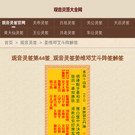
观音灵签官网
关帝灵签
吕祖灵签
关公灵签
天后灵签
黄大仙灵签
王公灵签
月老灵签
车公灵签
首页
>
观音灵签
>
姜维邓艾斗阵解签
观音灵签第44签_观音灵签姜维邓艾斗阵签解签